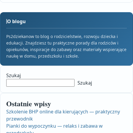
O blogu
Ps2dziekanow to blog o rodzicielstwie, rozwoju dziecka i
edukacji. Znajdziesz tu praktyczne porady dla rodziców i
opiekunów, inspiracje do zabawy oraz materiały wspierające
naukę w domu, przedszkolu i szkole.
Szukaj
Szukaj
Ostatnie wpisy
Szkolenie BHP online dla kierujących — praktyczny
przewodnik
Pianki do wypoczynku — relaks i zabawa w