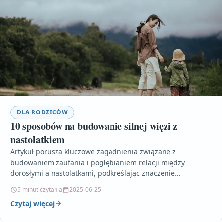
DLA RODZICÓW
10 sposobów na budowanie silnej więzi z
nastolatkiem
Artykuł porusza kluczowe zagadnienia związane z
budowaniem zaufania i pogłębianiem relacji między
dorosłymi a nastolatkami, podkreślając znaczenie
zrozumienia ich świata oraz skutecznej komunikacji
5 minut czytania
2025-06-25
opartej…
Czytaj więcej