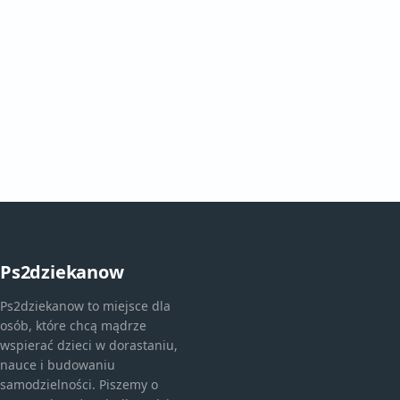
Ps2dziekanow
Ps2dziekanow to miejsce dla
osób, które chcą mądrze
wspierać dzieci w dorastaniu,
nauce i budowaniu
samodzielności. Piszemy o