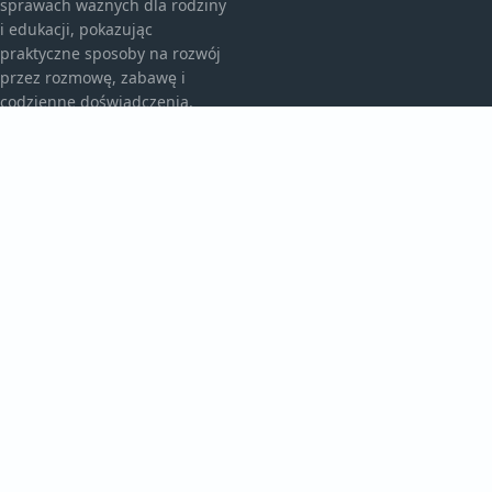
sprawach ważnych dla rodziny
i edukacji, pokazując
praktyczne sposoby na rozwój
przez rozmowę, zabawę i
codzienne doświadczenia.
KATEGORIE
Bez kategorii
Przedszkole I Edukacja
TEMATY
Rodzicielskie Wskazówki
Rozwój Malucha
WIĘCEJ
Szkolne Wyzwania