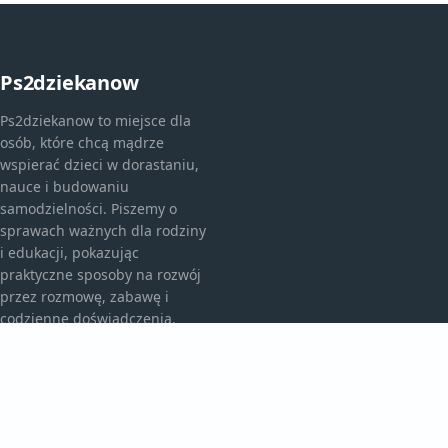
Ps2dziekanow
Ps2dziekanow to miejsce dla
osób, które chcą mądrze
wspierać dzieci w dorastaniu,
nauce i budowaniu
samodzielności. Piszemy o
sprawach ważnych dla rodziny
i edukacji, pokazując
praktyczne sposoby na rozwój
przez rozmowę, zabawę i
codzienne doświadczenia.
KATEGORIE
Bez kategorii
Przedszkole I Edukacja