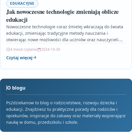
EDUKACYJNE
Jak nowoczesne technologie zmieniają oblicze
edukacji
Nowoczesne technologie coraz śmielej wkraczają do świata
edukacji, zmieniając tradycyjne metody nauczania i
otwierając nowe możliwości dla uczniów oraz nauczycieli.
Artykuł przedstawia, jak narzędzia…
4 minut czytania
2024-10-30
Czytaj więcej
O blogu
Ps2dziekanow to blog o rodzicielstwie, rozwoju dziecka i
edukacji. Znajdziesz tu praktyczne porady dla rodziców i
opiekunów, inspiracje do zabawy oraz materiały wspierające
naukę w domu, przedszkolu i szkole.