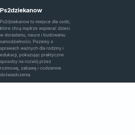
Ps2dziekanow
Ps2dziekanow to miejsce dla osób,
które chcą mądrze wspierać dzieci
w dorastaniu, nauce i budowaniu
samodzielności. Piszemy o
sprawach ważnych dla rodziny i
edukacji, pokazując praktyczne
sposoby na rozwój przez
rozmowę, zabawę i codzienne
doświadczenia.
KATEGORIE
Bez kategorii
Przedszkole I Edukacja
TEMATY