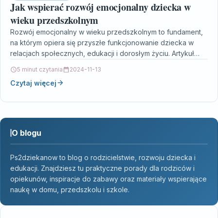
Jak wspierać rozwój emocjonalny dziecka w
wieku przedszkolnym
Rozwój emocjonalny w wieku przedszkolnym to fundament,
na którym opiera się przyszłe funkcjonowanie dziecka w
relacjach społecznych, edukacji i dorosłym życiu. Artykuł
podkreśla, jak…
5 minut czytania
2024-11-13
Czytaj więcej
O blogu
Ps2dziekanow to blog o rodzicielstwie, rozwoju dziecka i
edukacji. Znajdziesz tu praktyczne porady dla rodziców i
opiekunów, inspiracje do zabawy oraz materiały wspierające
naukę w domu, przedszkolu i szkole.