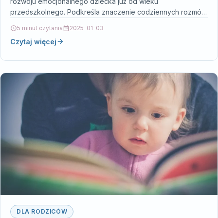
rozwoju emocjonalnego dziecka już od wieku
przedszkolnego. Podkreśla znaczenie codziennych rozmów
i wspólnej zabawy jako narzędzi, które…
5 minut czytania
2025-01-03
Czytaj więcej
DLA RODZICÓW