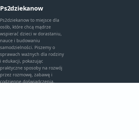
Ps2dziekanow
Ps2dziekanow to miejsce dla
osób, które chcą mądrze
wspierać dzieci w dorastaniu,
nauce i budowaniu
samodzielności. Piszemy o
sprawach ważnych dla rodziny
i edukacji, pokazując
praktyczne sposoby na rozwój
przez rozmowę, zabawę i
codzienne doświadczenia.
KATEGORIE
Bez kategorii
Przedszkole I Edukacja
TEMATY