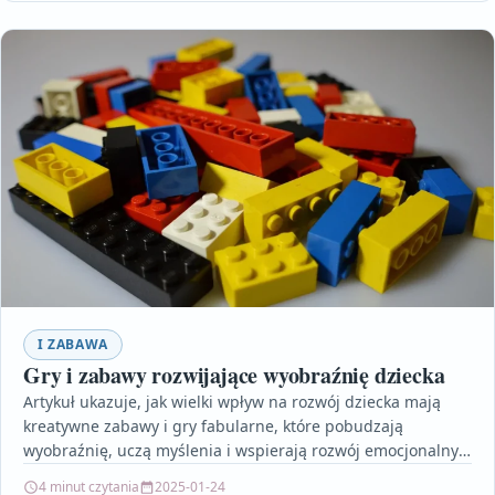
I ZABAWA
Gry i zabawy rozwijające wyobraźnię dziecka
Artykuł ukazuje, jak wielki wpływ na rozwój dziecka mają
kreatywne zabawy i gry fabularne, które pobudzają
wyobraźnię, uczą myślenia i wspierają rozwój emocjonalny
oraz…
4 minut czytania
2025-01-24