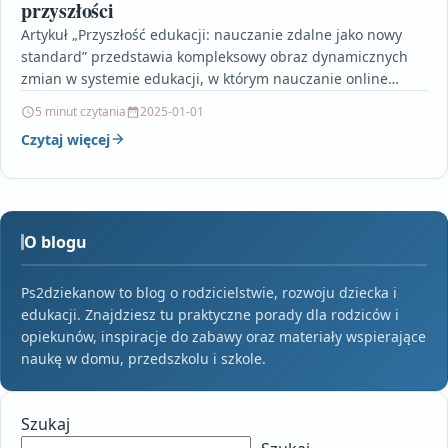
przyszłości
Artykuł „Przyszłość edukacji: nauczanie zdalne jako nowy
standard” przedstawia kompleksowy obraz dynamicznych
zmian w systemie edukacji, w którym nauczanie online
stopniowo staje się normą.…
5 minut czytania
2025-01-01
Czytaj więcej
O blogu
Ps2dziekanow to blog o rodzicielstwie, rozwoju dziecka i
edukacji. Znajdziesz tu praktyczne porady dla rodziców i
opiekunów, inspiracje do zabawy oraz materiały wspierające
naukę w domu, przedszkolu i szkole.
Szukaj