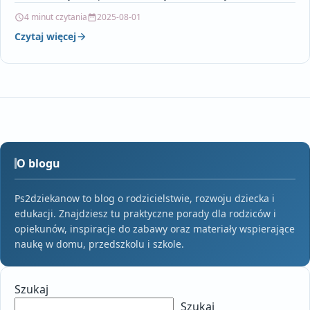
4 minut czytania
2025-08-01
Czytaj więcej
O blogu
Ps2dziekanow to blog o rodzicielstwie, rozwoju dziecka i
edukacji. Znajdziesz tu praktyczne porady dla rodziców i
opiekunów, inspiracje do zabawy oraz materiały wspierające
naukę w domu, przedszkolu i szkole.
Szukaj
Szukaj