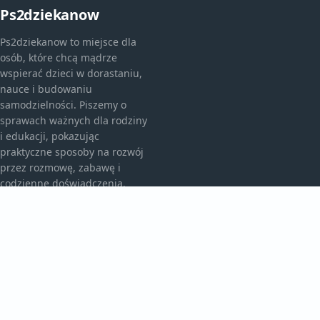
Ps2dziekanow
Ps2dziekanow to miejsce dla
osób, które chcą mądrze
wspierać dzieci w dorastaniu,
nauce i budowaniu
samodzielności. Piszemy o
sprawach ważnych dla rodziny
i edukacji, pokazując
praktyczne sposoby na rozwój
przez rozmowę, zabawę i
codzienne doświadczenia.
KATEGORIE
Bez kategorii
Przedszkole I Edukacja
TEMATY