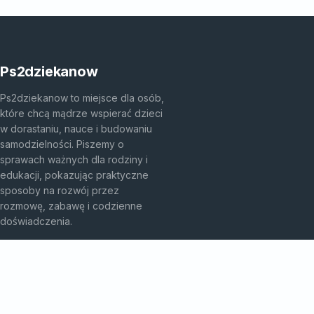
Ps2dziekanow
Ps2dziekanow to miejsce dla osób,
które chcą mądrze wspierać dzieci
w dorastaniu, nauce i budowaniu
samodzielności. Piszemy o
sprawach ważnych dla rodziny i
edukacji, pokazując praktyczne
sposoby na rozwój przez
rozmowę, zabawę i codzienne
doświadczenia.
KATEGORIE
Bez kategorii
Przedszkole I Edukacja