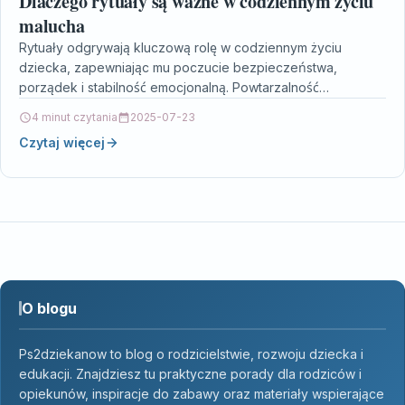
Dlaczego rytuały są ważne w codziennym życiu
malucha
Rytuały odgrywają kluczową rolę w codziennym życiu
dziecka, zapewniając mu poczucie bezpieczeństwa,
porządek i stabilność emocjonalną. Powtarzalność
codziennych czynności, takich jak wspólne posiłki,
4 minut czytania
2025-07-23
przytulanie…
Czytaj więcej
O blogu
Ps2dziekanow to blog o rodzicielstwie, rozwoju dziecka i
edukacji. Znajdziesz tu praktyczne porady dla rodziców i
opiekunów, inspiracje do zabawy oraz materiały wspierające