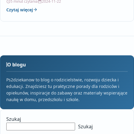
5 minut czytania
2024-11-22
Czytaj więcej
O blogu
Ps2dziekanow to blog o rodzicielstwie, rozwoju dziecka i
edukacji. Znajdziesz tu praktyczne porady dla rodziców i
opiekunów, inspiracje do zabawy oraz materiały wspierające
naukę w domu, przedszkolu i szkole.
Szukaj
Szukaj