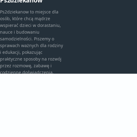
Ps2dziekanow
Ps2dziekanow to miejsce dla
osób, które chcą mądrze
wspierać dzieci w dorastaniu,
nauce i budowaniu
samodzielności. Piszemy o
sprawach ważnych dla rodziny
i edukacji, pokazując
praktyczne sposoby na rozwój
przez rozmowę, zabawę i
codzienne doświadczenia.
KATEGORIE
Bez kategorii
Przedszkole I Edukacja
TEMATY