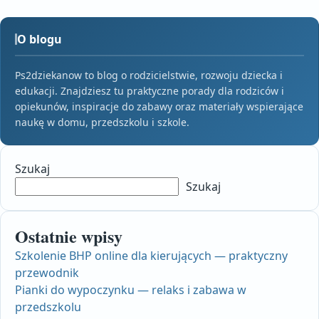
O blogu
Ps2dziekanow to blog o rodzicielstwie, rozwoju dziecka i
edukacji. Znajdziesz tu praktyczne porady dla rodziców i
opiekunów, inspiracje do zabawy oraz materiały wspierające
naukę w domu, przedszkolu i szkole.
Szukaj
Szukaj
Ostatnie wpisy
Szkolenie BHP online dla kierujących — praktyczny
przewodnik
Pianki do wypoczynku — relaks i zabawa w
przedszkolu