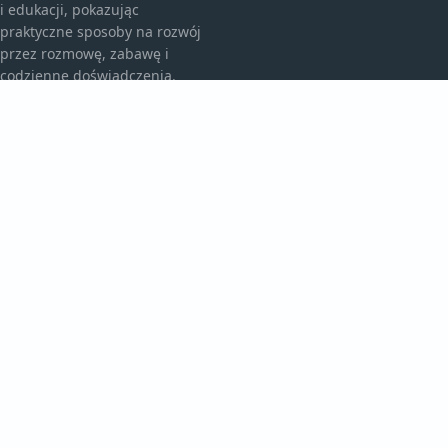
i edukacji, pokazując
praktyczne sposoby na rozwój
przez rozmowę, zabawę i
codzienne doświadczenia.
KATEGORIE
Bez kategorii
Przedszkole I Edukacja
TEMATY
Rodzicielskie Wskazówki
Rozwój Malucha
WIĘCEJ
Szkolne Wyzwania