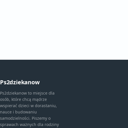
Ps2dziekanow
Ps2dziekanow to miejsce dla
osób, które chcą mądrze
wspierać dzieci w dorastaniu,
nauce i budowaniu
samodzielności. Piszemy o
sprawach ważnych dla rodziny