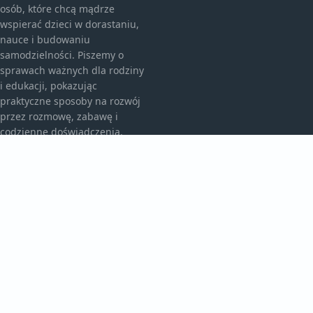
osób, które chcą mądrze
wspierać dzieci w dorastaniu,
nauce i budowaniu
samodzielności. Piszemy o
sprawach ważnych dla rodziny
i edukacji, pokazując
praktyczne sposoby na rozwój
przez rozmowę, zabawę i
codzienne doświadczenia.
KATEGORIE
Bez kategorii
Przedszkole I Edukacja
TEMATY
Rodzicielskie Wskazówki
Rozwój Malucha