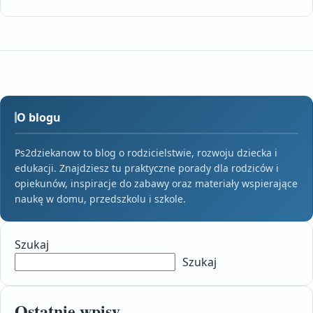
O blogu
Ps2dziekanow to blog o rodzicielstwie, rozwoju dziecka i
edukacji. Znajdziesz tu praktyczne porady dla rodziców i
opiekunów, inspiracje do zabawy oraz materiały wspierające
naukę w domu, przedszkolu i szkole.
Szukaj
Szukaj
Ostatnie wpisy