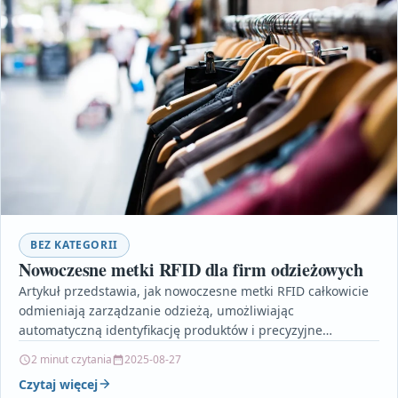
BEZ KATEGORII
Nowoczesne metki RFID dla firm odzieżowych
Artykuł przedstawia, jak nowoczesne metki RFID całkowicie
odmieniają zarządzanie odzieżą, umożliwiając
automatyczną identyfikację produktów i precyzyjne
śledzenie ich lokalizacji. Innowacyjne technologie RFID
2 minut czytania
2025-08-27
pozwalają firmom…
Czytaj więcej