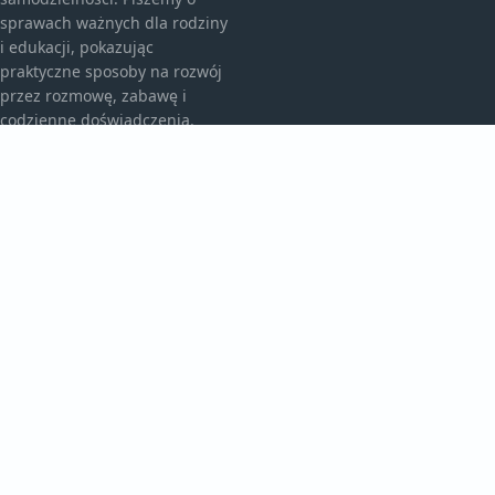
sprawach ważnych dla rodziny
i edukacji, pokazując
praktyczne sposoby na rozwój
przez rozmowę, zabawę i
codzienne doświadczenia.
KATEGORIE
Bez kategorii
Przedszkole I Edukacja
TEMATY
Rodzicielskie Wskazówki
Rozwój Malucha
WIĘCEJ
Szkolne Wyzwania