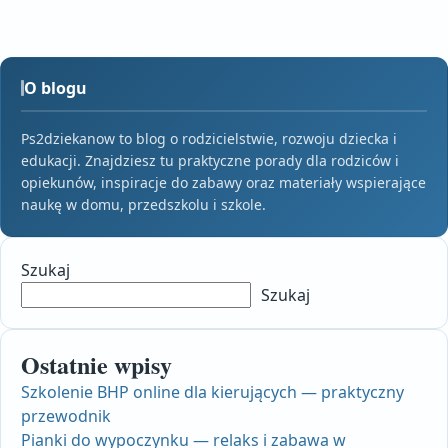
O blogu
Ps2dziekanow to blog o rodzicielstwie, rozwoju dziecka i
edukacji. Znajdziesz tu praktyczne porady dla rodziców i
opiekunów, inspiracje do zabawy oraz materiały wspierające
naukę w domu, przedszkolu i szkole.
Szukaj
Szukaj
Ostatnie wpisy
Szkolenie BHP online dla kierujących — praktyczny
przewodnik
Pianki do wypoczynku — relaks i zabawa w