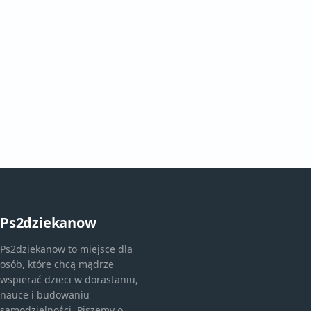
Ps2dziekanow
Ps2dziekanow to miejsce dla
osób, które chcą mądrze
wspierać dzieci w dorastaniu,
nauce i budowaniu
samodzielności. Piszemy o