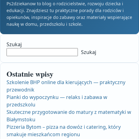
Ps2dziekanow to blog o rodzicielstwie, rozwoju dziecka i
edukacji. Znajdziesz tu praktyczne porady dla rodziców i
opiekunów, inspiracje do zabawy oraz materiały wspierające
naukę w domu, przedszkolu i szkole.
Szukaj
Szukaj
Ostatnie wpisy
Szkolenie BHP online dla kierujących — praktyczny
przewodnik
Pianki do wypoczynku — relaks i zabawa w
przedszkolu
Skuteczne przygotowanie do matury z matematyki w
Białymstoku
Pizzeria Bytom – pizza na dowóz i catering, który
smakuje mieszkańcom regionu