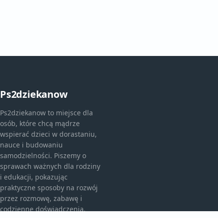
Ps2dziekanow
Ps2dziekanow to miejsce dla
osób, które chcą mądrze
wspierać dzieci w dorastaniu,
nauce i budowaniu
samodzielności. Piszemy o
sprawach ważnych dla rodziny
i edukacji, pokazując
praktyczne sposoby na rozwój
przez rozmowę, zabawę i
codzienne doświadczenia.