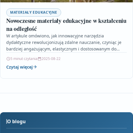
MATERIAŁY EDUKACYJNE
Nowoczesne materiały edukacyjne w kształceniu
na odległość
W artykule omówiono, jak innowacyjne narzędzia
dydaktyczne rewolucjonizują zdalne nauczanie, czyniąc je
bardziej angażującym, elastycznym i dostosowanym do
indywidualnych potrzeb uczniów. Autor przedstawia
5 minut czytania
2025-08-22
przykłady…
Czytaj więcej
O blogu